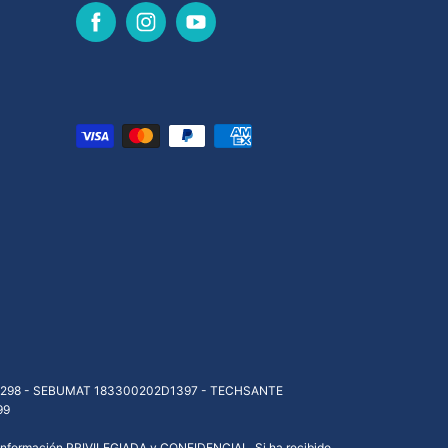
298 - SEBUMAT 183300202D1397 - TECHSANTE
99
r información PRIVILEGIADA y CONFIDENCIAL. Si ha recibido