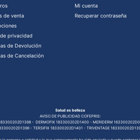
ros
Mi cuenta
s de venta
Recuperar contraseña
ciones
 de privacidad
icas de Devolución
icas de Cancelación
Salud es belleza
AVISO DE PUBLICIDAD COFEPRIS:
83300202D1398 - DERMOFIX 183300202D1400 - MERIDERM 163300202D0
83300202D1396 - TERSIFIX 183300202D1401 - TRIVENTAGE 183300202D13
 de la persona o entidad a la que expresamente ha sido enviada y puede contene