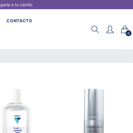
rla a tu carrito
CONTACTO
0