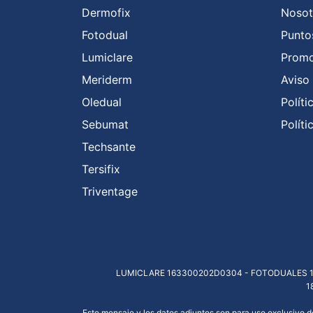
Dermofix
Nosot
Fotodual
Punto
Lumiclare
Promo
Meriderm
Aviso
Oledual
Polít
Sebumat
Polít
Techsante
Tersifix
Triventage
LUMICLARE 163300202D0304 - FOTODUALES 1
1
Este mensaje y los datos adjuntos son para uso exclusivo