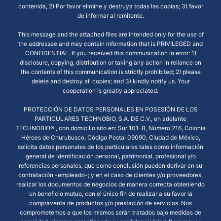
contenida, 2) Por favor elimine y destruya todas las copias; 3) favor
de informar al remitente.
This message and the attached files are intended only for the use of
the addressee and may contain information that is PRIVILEGED and
CONFIDENTIAL. If you received this communication in error: 1)
disclosure, copying, distribution or taking any action in reliance on
the contents of this communication is strictly prohibited; 2) please
delete and destroy all copies; and 3) kindly notify us. Your
cooperation is greatly appreciated.
PROTECCIÓN DE DATOS PERSONALES EN POSESIÓN DE LOS
PARTICULARES TECHNOBIO, S.A. DE C.V., en adelante
TECHNOBIO® ,​ con domicilio sito en: Sur 101-B, Número 216, Colonia
Héroes de Churubusco, Código Postal 09090, Ciudad de México,
solicita datos personales de los particulares tales como información
general de identificación personal, patrimonial, profesional y/o
referencias personales, que como conclusión pueden derivar en su
contratación -empleado-; y en el caso de clientes y/o proveedores,
realizar los documentos de negocios de manera correcta obteniendo
un beneficio mutuo, con el único fin de realizar a su favor la
compraventa de productos y/o prestación de servicios. Nos
comprometemos a que los mismos serán tratados bajo medidas de