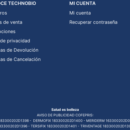
CE TECHNOBIO
MI CUENTA
ros
Mi cuenta
s de venta
Recuperar contraseña
ciones
 de privacidad
icas de Devolución
icas de Cancelación
Salud es belleza
AVISO DE PUBLICIDAD COFEPRIS:
83300202D1398 - DERMOFIX 183300202D1400 - MERIDERM 163300202D0
83300202D1396 - TERSIFIX 183300202D1401 - TRIVENTAGE 183300202D13