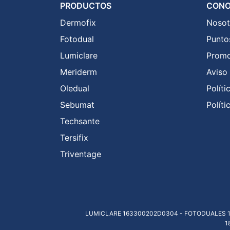
PRODUCTOS
CONO
Dermofix
Nosot
Fotodual
Punto
Lumiclare
Promo
Meriderm
Aviso
Oledual
Polít
Sebumat
Polít
Techsante
Tersifix
Triventage
LUMICLARE 163300202D0304 - FOTODUALES 1
1