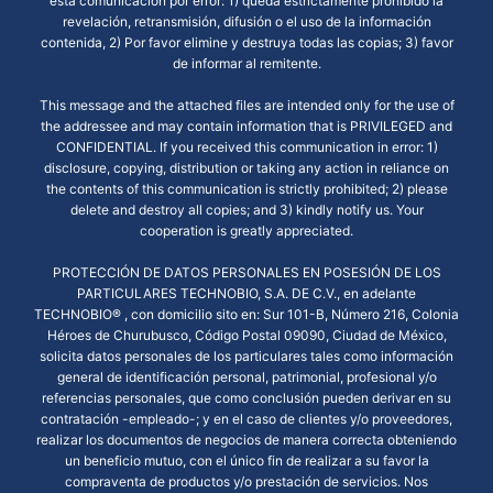
esta comunicación por error: 1) queda estrictamente prohibido la
revelación, retransmisión, difusión o el uso de la información
contenida, 2) Por favor elimine y destruya todas las copias; 3) favor
de informar al remitente.
This message and the attached files are intended only for the use of
the addressee and may contain information that is PRIVILEGED and
CONFIDENTIAL. If you received this communication in error: 1)
disclosure, copying, distribution or taking any action in reliance on
the contents of this communication is strictly prohibited; 2) please
delete and destroy all copies; and 3) kindly notify us. Your
cooperation is greatly appreciated.
PROTECCIÓN DE DATOS PERSONALES EN POSESIÓN DE LOS
PARTICULARES TECHNOBIO, S.A. DE C.V., en adelante
TECHNOBIO® ,​ con domicilio sito en: Sur 101-B, Número 216, Colonia
Héroes de Churubusco, Código Postal 09090, Ciudad de México,
solicita datos personales de los particulares tales como información
general de identificación personal, patrimonial, profesional y/o
referencias personales, que como conclusión pueden derivar en su
contratación -empleado-; y en el caso de clientes y/o proveedores,
realizar los documentos de negocios de manera correcta obteniendo
un beneficio mutuo, con el único fin de realizar a su favor la
compraventa de productos y/o prestación de servicios. Nos