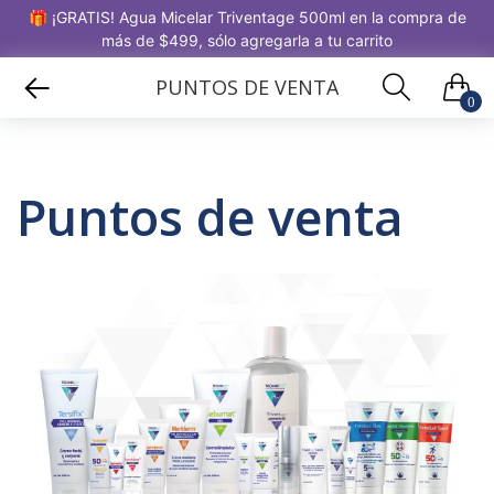
🎁 ¡GRATIS! Agua Micelar Triventage 500ml en la compra de
más de $499, sólo agregarla a tu carrito
PUNTOS DE VENTA
0
Puntos de venta